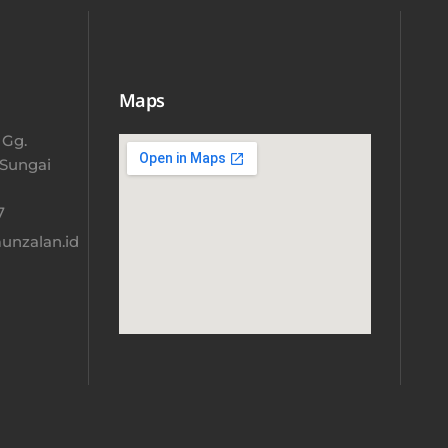
Maps
 Gg.
 Sungai
​
nzalan.id