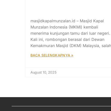
Masjid Kapal Munzalan
Indonesia Terima Kunjungan
dari Masjid Malaysia
masjidkapalmunzalan.id – Masjid Kapal
Munzalan Indonesia (MKMI) kembali
menerima kunjungan tamu dari luar negeri.
Kali ini, rombongan berasal dari Dewan
Kemakmuran Masjid (DKM) Malaysia, sala
BACA SELENGKAPNYA »
August 10, 2025