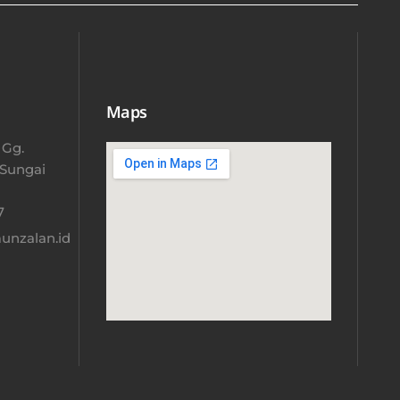
Maps
 Gg.
 Sungai
​
nzalan.id