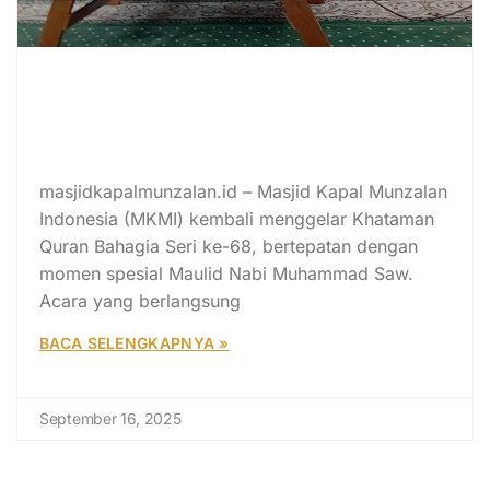
Khataman Quran Bahagia Seri ke-
68: Syafaat Rasulullah, Adab
Minum, dan Kisah Imam Abu
Dawud
masjidkapalmunzalan.id – Masjid Kapal Munzalan
Indonesia (MKMI) kembali menggelar Khataman
Quran Bahagia Seri ke-68, bertepatan dengan
momen spesial Maulid Nabi Muhammad Saw.
Acara yang berlangsung
BACA SELENGKAPNYA »
September 16, 2025