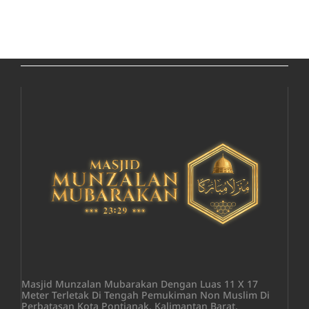
Masjid Munzalan Mubarakan Dengan Luas 11 X 17
Meter Terletak Di Tengah Pemukiman Non Muslim Di
Perbatasan Kota Pontianak, Kalimantan Barat.