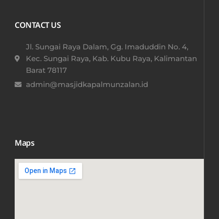
CONTACT US
Jl. Sungai Raya Dalam, Gg. Imaduddin No. 4,
Kec. Sungai Raya, Kab. Kubu Raya, Kalimantan
Barat 78117​
admin@masjidkapalmunzalan.id
Maps