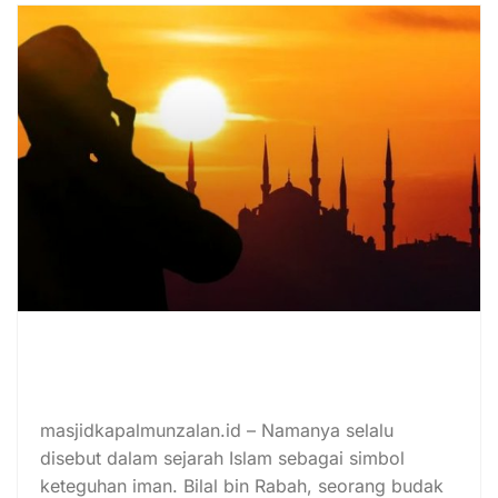
Kisah Bilal bin Rabah: Muazin Surga
yang Menggetarkan Langit
Madinah
masjidkapalmunzalan.id – Namanya selalu
disebut dalam sejarah Islam sebagai simbol
keteguhan iman. Bilal bin Rabah, seorang budak