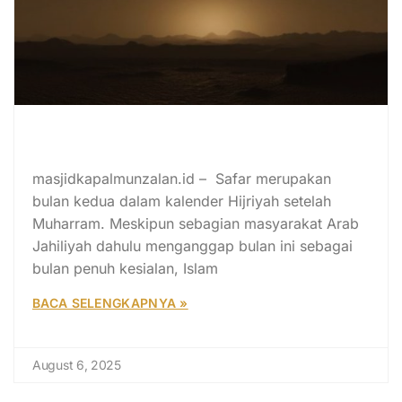
Ini 5 Amalan Bulan Safar yang
Penuh Keberkahan
masjidkapalmunzalan.id – Safar merupakan
bulan kedua dalam kalender Hijriyah setelah
Muharram. Meskipun sebagian masyarakat Arab
Jahiliyah dahulu menganggap bulan ini sebagai
bulan penuh kesialan, Islam
BACA SELENGKAPNYA »
August 6, 2025