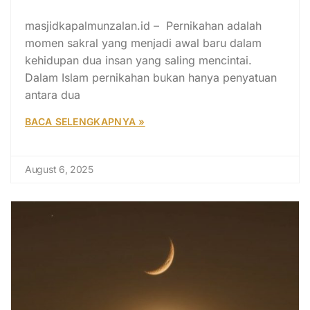
Doa
masjidkapalmunzalan.id – Pernikahan adalah
momen sakral yang menjadi awal baru dalam
kehidupan dua insan yang saling mencintai.
Dalam Islam pernikahan bukan hanya penyatuan
antara dua
BACA SELENGKAPNYA »
August 6, 2025