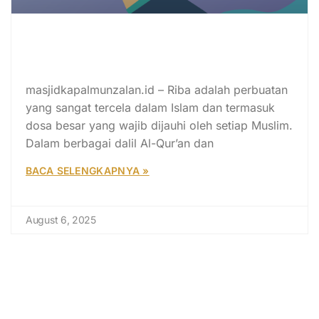
Riba Bisa Bikin Hidup Hancur? Ini
Penjelasan Al-Qur’an dan
Haditsnya!
masjidkapalmunzalan.id – Riba adalah perbuatan
yang sangat tercela dalam Islam dan termasuk
dosa besar yang wajib dijauhi oleh setiap Muslim.
Dalam berbagai dalil Al-Qur’an dan
BACA SELENGKAPNYA »
August 6, 2025