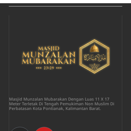
Masjid Munzalan Mubarakan Dengan Luas 11 X 17
Meter Terletak Di Tengah Pemukiman Non Muslim Di
Perbatasan Kota Pontianak, Kalimantan Barat.