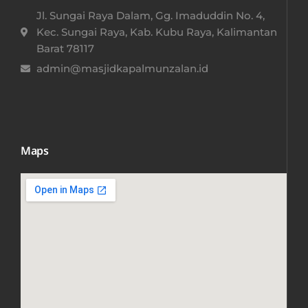
Jl. Sungai Raya Dalam, Gg. Imaduddin No. 4,
Kec. Sungai Raya, Kab. Kubu Raya, Kalimantan
Barat 78117​
admin@masjidkapalmunzalan.id
Maps