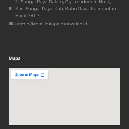
Jl. Sungai Raya Dalam, Gg. Imaduddin No. 4,
Kec. Sungai Raya, Kab. Kubu Raya, Kalimantan
Barat 78117​
admin@masjidkapalmunzalan.id
Maps