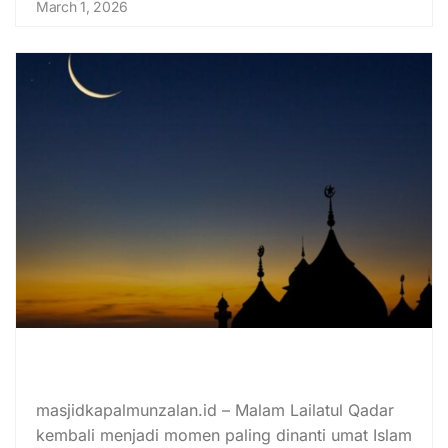
March 1, 2026
Tanggal, Keutamaan, dan Amalan
di 10 Malam Terakhir Ramadan
masjidkapalmunzalan.id – Malam Lailatul Qadar
kembali menjadi momen paling dinanti umat Islam