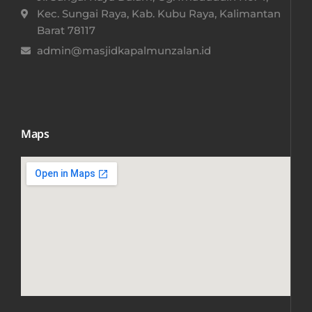
Kec. Sungai Raya, Kab. Kubu Raya, Kalimantan
Barat 78117​
admin@masjidkapalmunzalan.id
Maps