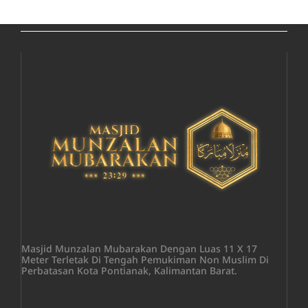
Masjid Munzalan Mubarakan Dengan Luas 11 X 17
Meter Terletak Di Tengah Pemukiman Non Muslim Di
Perbatasan Kota Pontianak, Kalimantan Barat.