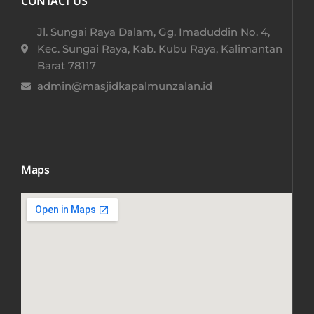
CONTACT US
Jl. Sungai Raya Dalam, Gg. Imaduddin No. 4,
Kec. Sungai Raya, Kab. Kubu Raya, Kalimantan
Barat 78117​
admin@masjidkapalmunzalan.id
Maps