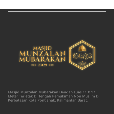
Masjid Munzalan Mubarakan Dengan Luas 11 X 17
Meter Terletak Di Tengah Pemukiman Non Muslim Di
Perbatasan Kota Pontianak, Kalimantan Barat.