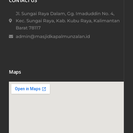
CONTACT US
Jl. Sungai Raya Dalam, Gg. Imaduddin No. 4,
Kec. Sungai Raya, Kab. Kubu Raya, Kalimantan
Barat 78117​
admin@masjidkapalmunzalan.id
Maps