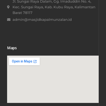
Jl. Sungai Raya Dalam, Gg. Imaduddin No. 4,
Kec. Sungai Raya, Kab. Kubu Raya, Kalimantan
Barat 78117​
admin@masjidkapalmunzalan.id
Maps