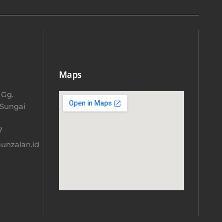
Maps
 Gg.
 Sungai
​
nzalan.id