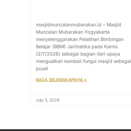
Pelatihan Jarimatika Asmaul
Husna Finger Matic Disambut
Antusias Peserta
masjidmunzalanmubarakan.id – Masjid
Munzalan Mubarakan Yogyakarta
menyelenggarakan Pelatihan Bimbingan
Belajar (BBM) Jarimatika pada Kamis
(2/7/2026) sebagai bagian dari upaya
menguatkan kembali fungsi masjid sebagai
pusat
BACA SELENGKAPNYA »
July 3, 2026