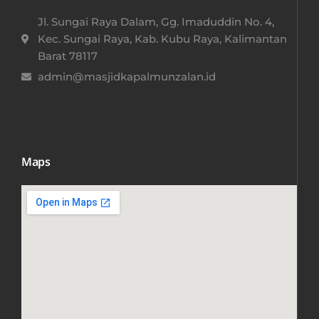
Jl. Sungai Raya Dalam, Gg. Imaduddin No. 4,
Kec. Sungai Raya, Kab. Kubu Raya, Kalimantan
Barat 78117​
admin@masjidkapalmunzalan.id
Maps