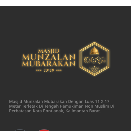
Masjid Munzalan Mubarakan Dengan Luas 11 X 17
Meter Terletak Di Tengah Pemukiman Non Muslim Di
Perbatasan Kota Pontianak, Kalimantan Barat.