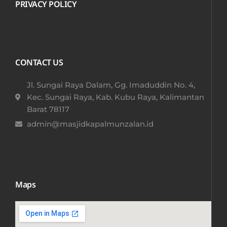
PRIVACY POLICY
CONTACT US
Jl. Sungai Raya Dalam, Gg. Imaduddin No. 4,
Kec. Sungai Raya, Kab. Kubu Raya, Kalimantan
Barat 78117​
admin@masjidkapalmunzalan.id
Maps