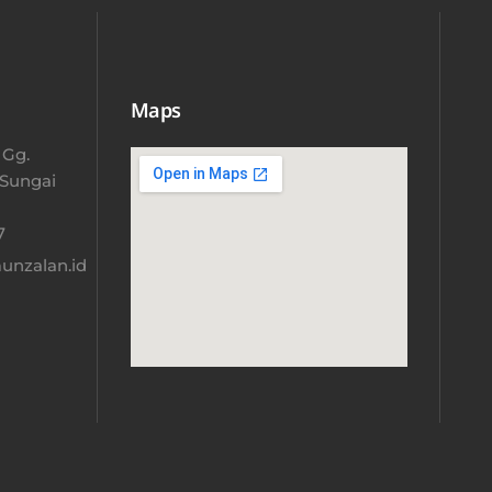
Maps
 Gg.
 Sungai
​
nzalan.id