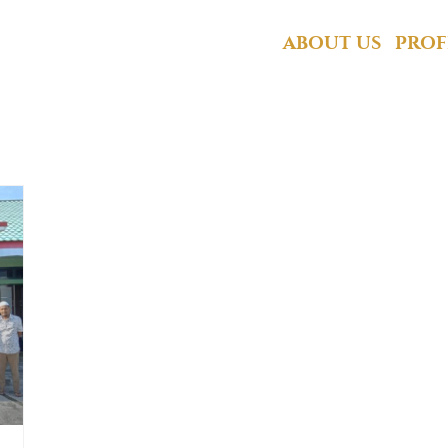
andim 0116 Nagan Ra
ABOUT US
PROF