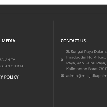
L MEDIA
CONTACT US
Jl. Sungai Raya Dalam,
Imaduddin No. 4, Kec.
ALAN TV
Raya, Kab. Kubu Raya,
ALAN.OFFICIAL
Kalimantan Barat 78117
admin@masjidkapalmu
Y POLICY