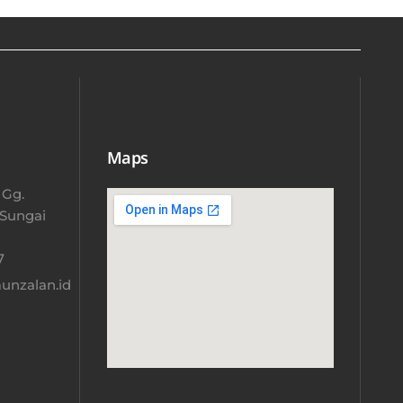
Maps
 Gg.
 Sungai
​
nzalan.id