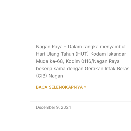
Dalam Rangka HUT Kodam IM
ke-68, Dandim 0116/Nagan
Raya Bagikan Beras untuk
Santri, Anak Yatim, Piatu,
Penuntut Ilmu, dan Penghafal
Al-Quran
Nagan Raya – Dalam rangka menyambut
Hari Ulang Tahun (HUT) Kodam Iskandar
Muda ke-68, Kodim 0116/Nagan Raya
bekerja sama dengan Gerakan Infak Beras
(GIB) Nagan
BACA SELENGKAPNYA »
December 9, 2024