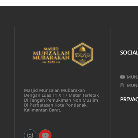
SOCIA
MUNZ
MUNZ
Masjid Munzalan Mubarakan
Dengan Luas 11 X 17 Meter Terletak
PRIVAC
Di Tengah Pemukiman Non Muslim
Di Perbatasan Kota Pontianak,
Kalimantan Barat.