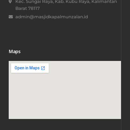
Kec. Sungai Raya, Kab. Kubu Raya, Kalimantan
Barat 78117​
admin@masjidkapalmunzalan.id
Maps