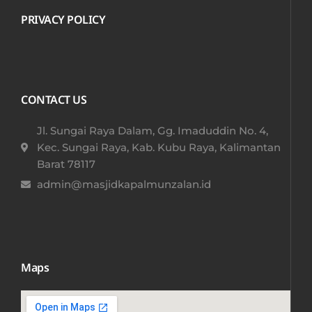
PRIVACY POLICY
CONTACT US
Jl. Sungai Raya Dalam, Gg. Imaduddin No. 4,
Kec. Sungai Raya, Kab. Kubu Raya, Kalimantan
Barat 78117​
admin@masjidkapalmunzalan.id
Maps