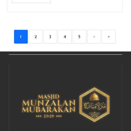
1
2
3
4
5
›
»