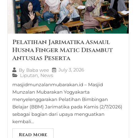
Pelatihan Jarimatika Asmaul
Husna Finger Matic Disambut
Antusias Peserta
July 3, 2026
By
Baba wee
Liputan
,
News
masjidmunzalanmubarakan.id – Masjid
Munzalan Mubarakan Yogyakarta
menyelenggarakan Pelatihan Bimbingan
Belajar (BBM) Jarimatika pada Kamis (2/7/2026)
sebagai bagian dari upaya menguatkan
kembali...
Read More