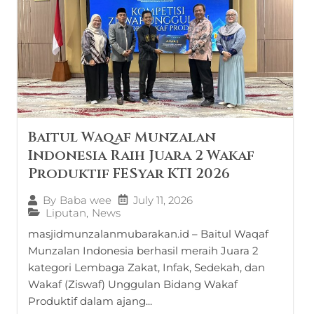
Baitul Waqaf Munzalan
Indonesia Raih Juara 2 Wakaf
Produktif FESyar KTI 2026
July 11, 2026
By
Baba wee
Liputan
,
News
masjidmunzalanmubarakan.id – Baitul Waqaf
Munzalan Indonesia berhasil meraih Juara 2
kategori Lembaga Zakat, Infak, Sedekah, dan
Wakaf (Ziswaf) Unggulan Bidang Wakaf
Produktif dalam ajang...