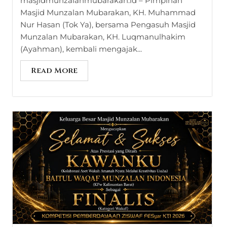
masjidmunzalanmubarakan.id – Pimpinan
Masjid Munzalan Mubarakan, KH. Muhammad
Nur Hasan (Tok Ya), bersama Pengasuh Masjid
Munzalan Mubarakan, KH. Luqmanulhakim
(Ayahman), kembali mengajak...
Read More